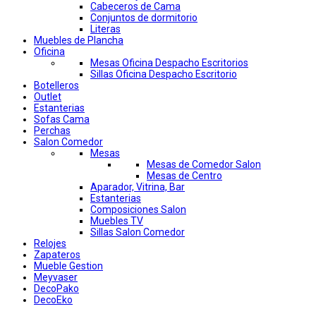
Cabeceros de Cama
Conjuntos de dormitorio
Literas
Muebles de Plancha
Oficina
Mesas Oficina Despacho Escritorios
Sillas Oficina Despacho Escritorio
Botelleros
Outlet
Estanterias
Sofas Cama
Perchas
Salon Comedor
Mesas
Mesas de Comedor Salon
Mesas de Centro
Aparador, Vitrina, Bar
Estanterias
Composiciones Salon
Muebles TV
Sillas Salon Comedor
Relojes
Zapateros
Mueble Gestion
Meyvaser
DecoPako
DecoEko