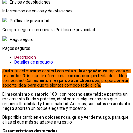
Envios y devoluciones
Informacion de envios y devoluciones
Política de privacidad
Compre seguro con nuestra Política de privacidad
Pago seguro
Pagos seguros
Descripción
Detalles de producto
¡Disfruta del máximo confort con esta
silla ergonómica
tapizada en
tela color Gris
, que te ofrece una combinación perfecta de estilo y
comodidad! Con
asiento y respaldo acolchonados
, proporciona un
soporte ideal para que te sientas cómodo todo el día.
El
mecanismo giratorio 180º
con
retorno automático
permite un
movimiento fluido y práctico, ideal para cualquier espacio que
requiera flexibilidad y funcionalidad. Además, sus
patas en acabado
negro
aportan un toque elegante y moderno.
Disponible también en
colores rosa
,
gris
y
verde musgo
, para que
elijas el que más se adapte a tu estilo.
Características destacadas: