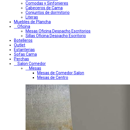
Comodas y Sinfonieres
Cabeceros de Cama
Conjuntos de dormitorio
Literas
Muebles de Plancha
Oficina
Mesas Oficina Despacho Escritorios
Sillas Oficina Despacho Escritorio
Botelleros
Outlet
Estanterias
Sofas Cama
Perchas
Salon Comedor
Mesas
Mesas de Comedor Salon
Mesas de Centro