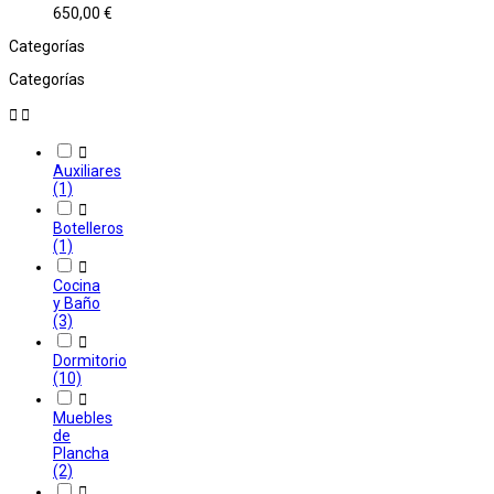
650,00 €
Categorías
Categorías



Auxiliares
(1)

Botelleros
(1)

Cocina
y Baño
(3)

Dormitorio
(10)

Muebles
de
Plancha
(2)
