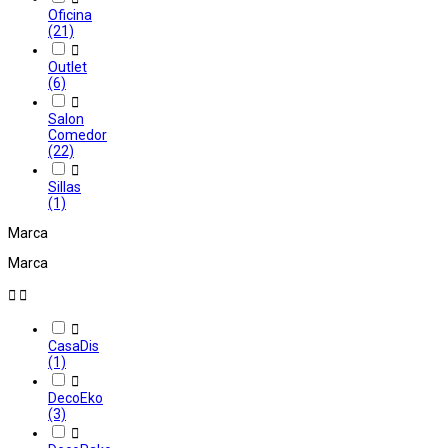
Oficina
(21)

Outlet
(6)

Salon
Comedor
(22)

Sillas
(1)
Marca
Marca



CasaDis
(1)

DecoEko
(3)
