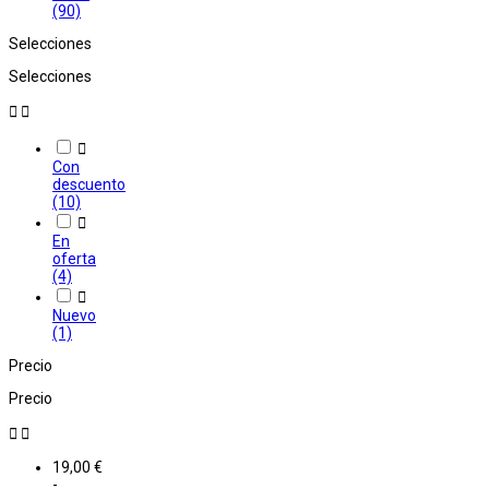
(90)
Selecciones
Selecciones



Con
descuento
(10)

En
oferta
(4)

Nuevo
(1)
Precio
Precio


19,00 €
-