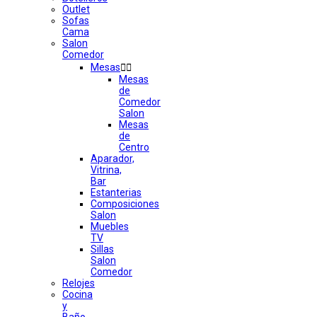
Outlet
Sofas
Cama
Salon
Comedor
Mesas


Mesas
de
Comedor
Salon
Mesas
de
Centro
Aparador,
Vitrina,
Bar
Estanterias
Composiciones
Salon
Muebles
TV
Sillas
Salon
Comedor
Relojes
Cocina
y