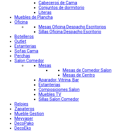
Cabeceros de Cama
Conjuntos de dormitorio
Literas
Muebles de Plancha
Oficina
Mesas Oficina Despacho Escritorios
Sillas Oficina Despacho Escritorio
Botelleros
Outlet
Estanterias
Sofas Cama
Perchas
Salon Comedor
Mesas
Mesas de Comedor Salon
Mesas de Centro
Aparador, Vitrina, Bar
Estanterias
Composiciones Salon
Muebles TV
Sillas Salon Comedor
Relojes
Zapateros
Mueble Gestion
Meyvaser
DecoPako
DecoEko