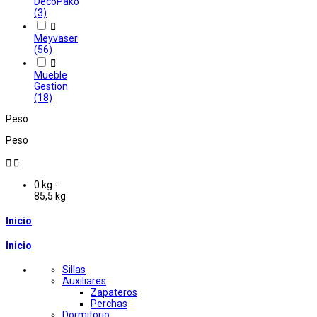
DecoPako
(3)

Meyvaser
(56)

Mueble
Gestion
(18)
Peso
Peso


0 kg -
85,5 kg
Inicio
Inicio
Sillas
Auxiliares
Zapateros
Perchas
Dormitorio