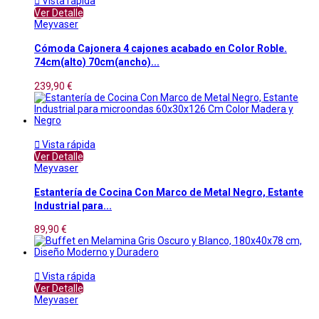

Vista rápida
Ver Detalle
Meyvaser
Cómoda Cajonera 4 cajones acabado en Color Roble.
74cm(alto) 70cm(ancho)...
239,90 €

Vista rápida
Ver Detalle
Meyvaser
Estantería de Cocina Con Marco de Metal Negro, Estante
Industrial para...
89,90 €

Vista rápida
Ver Detalle
Meyvaser