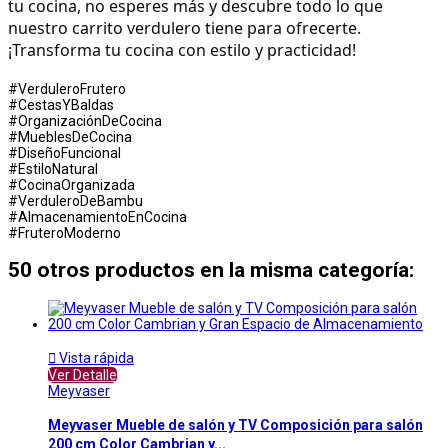
tu cocina, no esperes más y descubre todo lo que 
nuestro carrito verdulero tiene para ofrecerte. 
¡Transforma tu cocina con estilo y practicidad!
#VerduleroFrutero
#CestasYBaldas
#OrganizaciónDeCocina
#MueblesDeCocina
#DiseñoFuncional
#EstiloNatural
#CocinaOrganizada
#VerduleroDeBambu
#AlmacenamientoEnCocina
#FruteroModerno
50 otros productos en la misma categoría:

Vista rápida
Ver Detalle
Meyvaser
Meyvaser Mueble de salón y TV Composición para salón
200 cm Color Cambrian y...