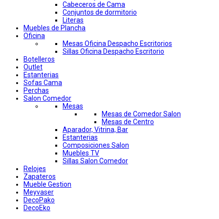
Cabeceros de Cama
Conjuntos de dormitorio
Literas
Muebles de Plancha
Oficina
Mesas Oficina Despacho Escritorios
Sillas Oficina Despacho Escritorio
Botelleros
Outlet
Estanterias
Sofas Cama
Perchas
Salon Comedor
Mesas
Mesas de Comedor Salon
Mesas de Centro
Aparador, Vitrina, Bar
Estanterias
Composiciones Salon
Muebles TV
Sillas Salon Comedor
Relojes
Zapateros
Mueble Gestion
Meyvaser
DecoPako
DecoEko