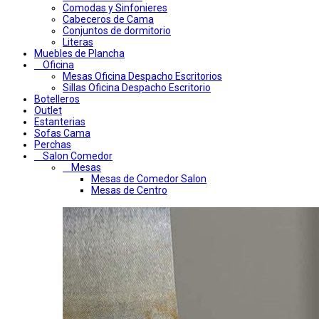
Comodas y Sinfonieres
Cabeceros de Cama
Conjuntos de dormitorio
Literas
Muebles de Plancha
Oficina
Mesas Oficina Despacho Escritorios
Sillas Oficina Despacho Escritorio
Botelleros
Outlet
Estanterias
Sofas Cama
Perchas
Salon Comedor
Mesas
Mesas de Comedor Salon
Mesas de Centro