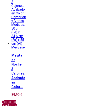
Meyvaser
Mesita
de
Noche
3
Cajones,
Acabado
en
Color...
89,90 €
Todos los
productos