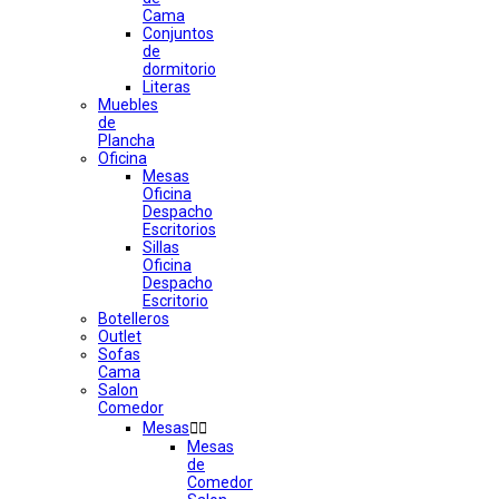
Cama
Conjuntos
de
dormitorio
Literas
Muebles
de
Plancha
Oficina
Mesas
Oficina
Despacho
Escritorios
Sillas
Oficina
Despacho
Escritorio
Botelleros
Outlet
Sofas
Cama
Salon
Comedor
Mesas


Mesas
de
Comedor