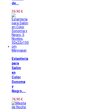
de...
59,90 €
Meyvaser
Estantería
para
Salón
en
Color
Sonoma
y
Negro,...
74,90 €