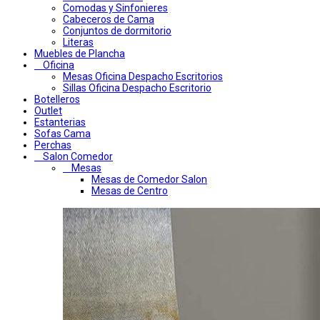
Comodas y Sinfonieres
Cabeceros de Cama
Conjuntos de dormitorio
Literas
Muebles de Plancha
Oficina
Mesas Oficina Despacho Escritorios
Sillas Oficina Despacho Escritorio
Botelleros
Outlet
Estanterias
Sofas Cama
Perchas
Salon Comedor
Mesas
Mesas de Comedor Salon
Mesas de Centro