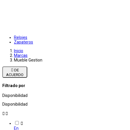
Relojes
Zapateros
Inicio
Marcas
Mueble Gestion

DE
ACUERDO
Filtrado por
Disponibilidad
Disponibilidad



En