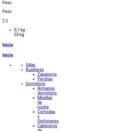
Peso
Peso


0,1 kg -
55 kg
Inicio
Inicio
Sillas
Auxiliares
Zapateros
Perchas
Dormitorio
Armarios
dormitorio
Mesillas
de
noche
Comodas
y
Sinfonieres
Cabeceros
de