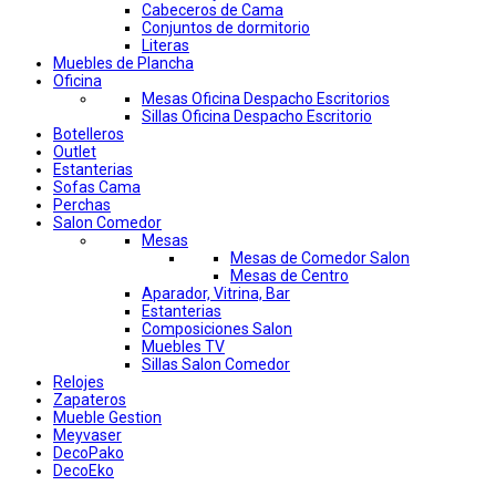
Cabeceros de Cama
Conjuntos de dormitorio
Literas
Muebles de Plancha
Oficina
Mesas Oficina Despacho Escritorios
Sillas Oficina Despacho Escritorio
Botelleros
Outlet
Estanterias
Sofas Cama
Perchas
Salon Comedor
Mesas
Mesas de Comedor Salon
Mesas de Centro
Aparador, Vitrina, Bar
Estanterias
Composiciones Salon
Muebles TV
Sillas Salon Comedor
Relojes
Zapateros
Mueble Gestion
Meyvaser
DecoPako
DecoEko