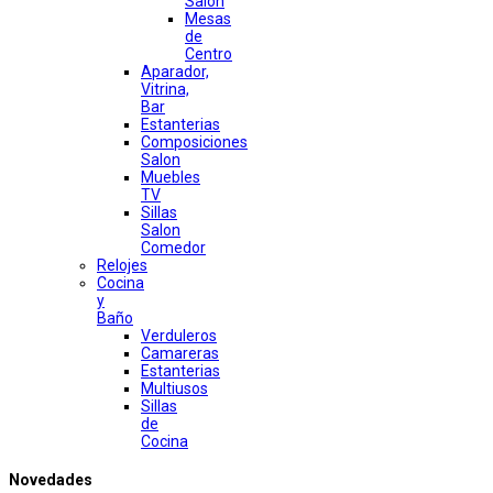
Salon
Mesas
de
Centro
Aparador,
Vitrina,
Bar
Estanterias
Composiciones
Salon
Muebles
TV
Sillas
Salon
Comedor
Relojes
Cocina
y
Baño
Verduleros
Camareras
Estanterias
Multiusos
Sillas
de
Cocina
Novedades