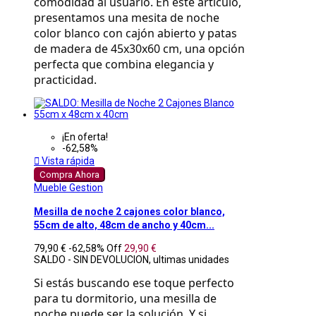
comodidad al usuario. En este artículo, 
presentamos una mesita de noche 
color blanco con cajón abierto y patas 
de madera de 45x30x60 cm, una opción 
perfecta que combina elegancia y 
practicidad.
¡En oferta!
-62,58%

Vista rápida
Compra Ahora
Mueble Gestion
Mesilla de noche 2 cajones color blanco,
55cm de alto, 48cm de ancho y 40cm...
79,90 €
-62,58%
Off
29,90 €
SALDO - SIN DEVOLUCION, ultimas unidades
Si estás buscando ese toque perfecto 
para tu dormitorio, una mesilla de 
noche puede ser la solución. Y si 