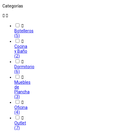
Categorías



Botelleros
(5)

Cocina
y Baño
(2)

Dormitorio
(6)

Muebles
de
Plancha
(3)

Oficina
(4)

Outlet
(7)