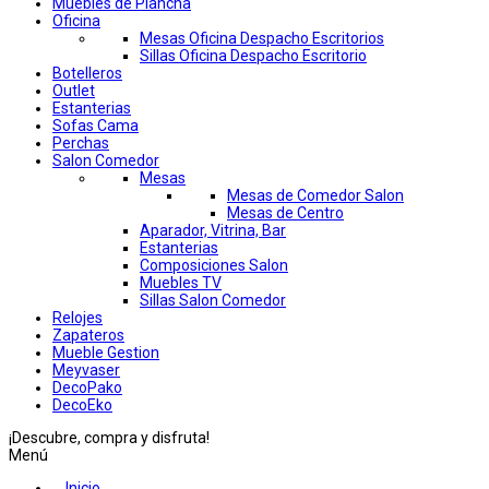
Muebles de Plancha
Oficina
Mesas Oficina Despacho Escritorios
Sillas Oficina Despacho Escritorio
Botelleros
Outlet
Estanterias
Sofas Cama
Perchas
Salon Comedor
Mesas
Mesas de Comedor Salon
Mesas de Centro
Aparador, Vitrina, Bar
Estanterias
Composiciones Salon
Muebles TV
Sillas Salon Comedor
Relojes
Zapateros
Mueble Gestion
Meyvaser
DecoPako
DecoEko
¡Descubre, compra y disfruta!
Menú
Inicio