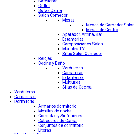
Botelleros
Outlet
Sofas Cama
Salon Comedor
Mesas
Mesas de Comedor Salo
Mesas de Centro
Aparador, Vitrina, Bar
Estanterias
Composiciones Salon
Muebles TV
Sillas Salon Comedor
Relojes
Cocina y Baño
Verduleros
Camareras
Estanterias
Multiusos
Sillas de Cocina
Verduleros
Camareras
Dormitorio
Armarios dormitorio
Mesillas de noche
Comodas y Sinfonieres
Cabeceros de Cama
Conjuntos de dormitorio
Literas