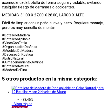
acomodar cada botella de forma segura y estable, evitando
cualquier riesgo de derrames o accidentes.
MEDIDAS: 31.00 X 27,00 X 28.00, LARGO X ALTO
Fácil de limpiar con un paño suave y seco. Requiere montaje,
pero es muy sencillo de montar.
#BotelleroMadera
#BotelleroApilable
#VinosConEstilo
#OrganizaciónDeVinos
#MueblesDeMadera
#DecoraciónRustica
#EstiloNatural
#AlmacenamientoDeVinos
#BotelleroNatural
#MaderaDePino
5 otros productos en la misma categoría:
-33,45%

Vista rápida
Ver Detalle