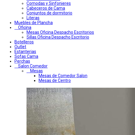
Comodas y Sinfonieres
Cabeceros de Cama
Conjuntos de dormitorio
Literas
Muebles de Plancha
Oficina
Mesas Oficina Despacho Escritorios
Sillas Oficina Despacho Escritorio
Botelleros
Outlet
Estanterias
Sofas Cama
Perchas
Salon Comedor
Mesas
Mesas de Comedor Salon
Mesas de Centro