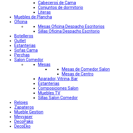
Cabeceros de Cama
Conjuntos de dormitorio
Literas
Muebles de Plancha
Oficina
Mesas Oficina Despacho Escritorios
Sillas Oficina Despacho Escritorio
Botelleros
Outlet
Estanterias
Sofas Cama
Perchas
Salon Comedor
Mesas
Mesas de Comedor Salon
Mesas de Centro
Aparador, Vitrina, Bar
Estanterias
Composiciones Salon
Muebles TV
Sillas Salon Comedor
Relojes
Zapateros
Mueble Gestion
Meyvaser
DecoPako
DecoEko