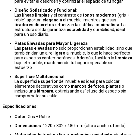
para evitar el desorden y optimizar el espacio de tu hogar.
Diseño Sofisticado y Funcional
:
Las
líneas limpias
y el contraste de
tonos modernos
(gris +
roble) aportan
elegancia
al mueble, mientras que sus
tiradores discretos
refuerzan la estética
minimalista
. La
estructura sólida garantiza
estabilidad
y durabilidad, ideal
para un uso diario.
Patas Elevadas para Mayor Ligereza
:
Las
patas elevadas
no solo proporcionan estabilidad, sino que
también dan un aire
ligero
al mueble, lo que lo hace perfecto
para espacios contemporáneos. Además, facilitan la
limpieza
bajo el mueble, manteniendo tu hogar impecable sin
esfuerzo.
Superficie Multifuncional
:
La
superficie superior
del mueble es ideal para colocar
elementos decorativos como
marcos de fotos
,
plantas
o
incluso una
lámpara
, optimizando así el uso del espacio sin
comprometer su estilo.
Especificaciones:
Color
: Gris + Roble
Dimensiones
: 1220 x 802 x 480 mm (alto x ancho x fondo)
Materiales
: Estructura firme,
melamina resistente
, ideal para