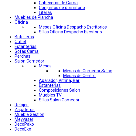
Cabeceros de Cama
Conjuntos de dormitorio
Literas
Muebles de Plancha
Oficina
Mesas Oficina Despacho Escritorios
Sillas Oficina Despacho Escritorio
Botelleros
Outlet
Estanterias
Sofas Cama
Perchas
Salon Comedor
Mesas
Mesas de Comedor Salon
Mesas de Centro
Aparador, Vitrina, Bar
Estanterias
Composiciones Salon
Muebles TV
Sillas Salon Comedor
Relojes
Zapateros
Mueble Gestion
Meyvaser
DecoPako
DecoEko