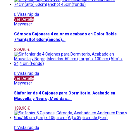

Vista rápida
Ver Detalle
Meyvaser
Cómoda Cajonera 4 cajones acabado en Color Roble
74cm(alto) 60cm(ancho)...
229,90 €

Vista rápida
Ver Detalle
Meyvaser
Sinfonier de 4 Cajones para Dormitorio, Acabado en
Mauvella y Negro, Medidas:...
189,90 €

Vista rápida