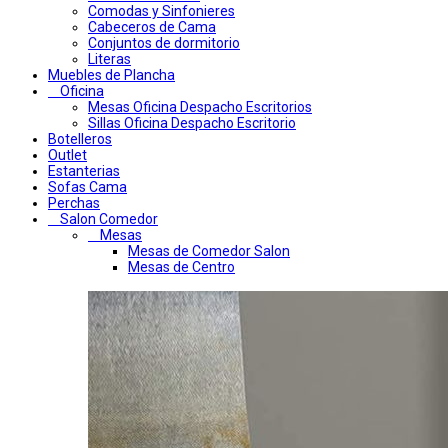
Comodas y Sinfonieres
Cabeceros de Cama
Conjuntos de dormitorio
Literas
Muebles de Plancha
Oficina
Mesas Oficina Despacho Escritorios
Sillas Oficina Despacho Escritorio
Botelleros
Outlet
Estanterias
Sofas Cama
Perchas
Salon Comedor
Mesas
Mesas de Comedor Salon
Mesas de Centro