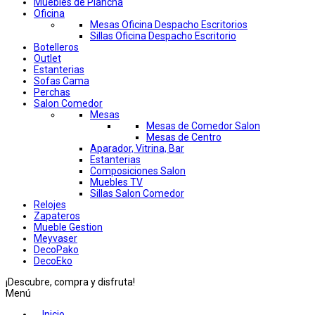
Muebles de Plancha
Oficina
Mesas Oficina Despacho Escritorios
Sillas Oficina Despacho Escritorio
Botelleros
Outlet
Estanterias
Sofas Cama
Perchas
Salon Comedor
Mesas
Mesas de Comedor Salon
Mesas de Centro
Aparador, Vitrina, Bar
Estanterias
Composiciones Salon
Muebles TV
Sillas Salon Comedor
Relojes
Zapateros
Mueble Gestion
Meyvaser
DecoPako
DecoEko
¡Descubre, compra y disfruta!
Menú
Inicio