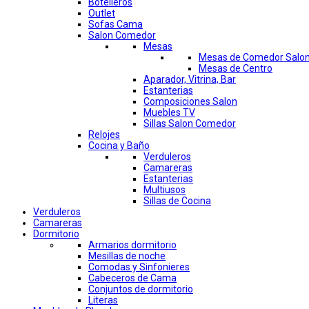
Botelleros
Outlet
Sofas Cama
Salon Comedor
Mesas
Mesas de Comedor Salo
Mesas de Centro
Aparador, Vitrina, Bar
Estanterias
Composiciones Salon
Muebles TV
Sillas Salon Comedor
Relojes
Cocina y Baño
Verduleros
Camareras
Estanterias
Multiusos
Sillas de Cocina
Verduleros
Camareras
Dormitorio
Armarios dormitorio
Mesillas de noche
Comodas y Sinfonieres
Cabeceros de Cama
Conjuntos de dormitorio
Literas