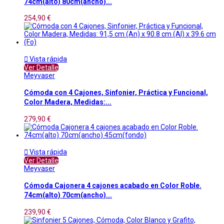
74cm(alto) 80cm(ancho)...
254,90 €

Vista rápida
Ver Detalle
Meyvaser
Cómoda con 4 Cajones, Sinfonier, Práctica y Funcional,
Color Madera, Medidas:...
279,90 €

Vista rápida
Ver Detalle
Meyvaser
Cómoda Cajonera 4 cajones acabado en Color Roble.
74cm(alto) 70cm(ancho)...
239,90 €