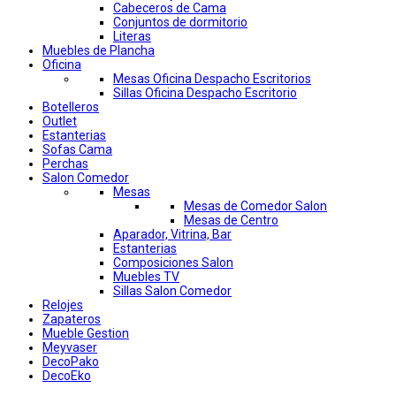
Cabeceros de Cama
Conjuntos de dormitorio
Literas
Muebles de Plancha
Oficina
Mesas Oficina Despacho Escritorios
Sillas Oficina Despacho Escritorio
Botelleros
Outlet
Estanterias
Sofas Cama
Perchas
Salon Comedor
Mesas
Mesas de Comedor Salon
Mesas de Centro
Aparador, Vitrina, Bar
Estanterias
Composiciones Salon
Muebles TV
Sillas Salon Comedor
Relojes
Zapateros
Mueble Gestion
Meyvaser
DecoPako
DecoEko