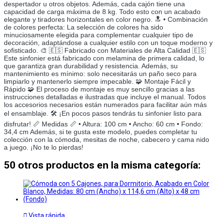
despertador u otros objetos. Además, cada cajón tiene una
capacidad de carga máxima de 8 kg. Todo esto con un acabado
elegante y tiradores horizontales en color negro. 🔝 • Combinación
de colores perfecta: La selección de colores ha sido
minuciosamente elegida para complementar cualquier tipo de
decoración, adaptándose a cualquier estilo con un toque moderno y
sofisticado. 🎨 🇪🇸 Fabricado con Materiales de Alta Calidad 🇪🇸
Este sinfonier está fabricado con melamina de primera calidad, lo
que garantiza gran durabilidad y resistencia. Además, su
mantenimiento es mínimo: solo necesitarás un paño seco para
limpiarlo y mantenerlo siempre impecable. 🧩 Montaje Fácil y
Rápido 🧩 El proceso de montaje es muy sencillo gracias a las
instrucciones detalladas e ilustradas que incluye el manual. Todos
los accesorios necesarios están numerados para facilitar aún más
el ensamblaje. 🛠️ ¡En pocos pasos tendrás tu sinfonier listo para
disfrutar! 📏 Medidas 📏 • Altura: 100 cm • Ancho: 60 cm • Fondo:
34,4 cm Además, si te gusta este modelo, puedes completar tu
colección con la cómoda, mesitas de noche, cabecero y cama nido
a juego. ¡No te lo pierdas!
50 otros productos en la misma categoría:

Vista rápida