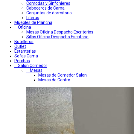
Comodas y Sinfonieres
Cabeceros de Cama
Conjuntos de dormitorio
Literas
Muebles de Plancha
Oficina
Mesas Oficina Despacho Escritorios
Sillas Oficina Despacho Escritorio
Botelleros
Outlet
Estanterias
Sofas Cama
Perchas
Salon Comedor
Mesas
Mesas de Comedor Salon
Mesas de Centro