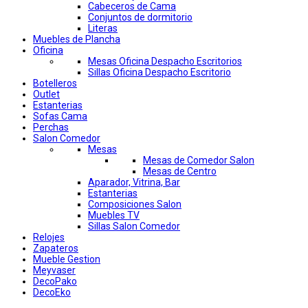
Cabeceros de Cama
Conjuntos de dormitorio
Literas
Muebles de Plancha
Oficina
Mesas Oficina Despacho Escritorios
Sillas Oficina Despacho Escritorio
Botelleros
Outlet
Estanterias
Sofas Cama
Perchas
Salon Comedor
Mesas
Mesas de Comedor Salon
Mesas de Centro
Aparador, Vitrina, Bar
Estanterias
Composiciones Salon
Muebles TV
Sillas Salon Comedor
Relojes
Zapateros
Mueble Gestion
Meyvaser
DecoPako
DecoEko