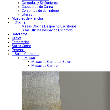
Comodas y Sinfonieres
Cabeceros de Cama
Conjuntos de dormitorio
Literas
Muebles de Plancha
Oficina
Mesas Oficina Despacho Escritorios
Sillas Oficina Despacho Escritorio
Botelleros
Outlet
Estanterias
Sofas Cama
Perchas
Salon Comedor
Mesas
Mesas de Comedor Salon
Mesas de Centro