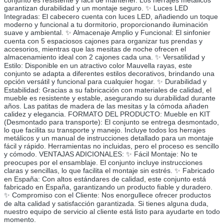
garantizan durabilidad y un montaje seguro. ✨ Luces LED
Integradas: El cabecero cuenta con luces LED, añadiendo un toque
moderno y funcional a tu dormitorio, proporcionando iluminación
suave y ambiental. ✨ Almacenaje Amplio y Funcional: El sinfonier
cuenta con 5 espaciosos cajones para organizar tus prendas y
accesorios, mientras que las mesitas de noche ofrecen el
almacenamiento ideal con 2 cajones cada una. ✨ Versatilidad y
Estilo: Disponible en un atractivo color Mauvella rayas, este
conjunto se adapta a diferentes estilos decorativos, brindando una
opción versátil y funcional para cualquier hogar. ✨ Durabilidad y
Estabilidad: Gracias a su fabricación con materiales de calidad, el
mueble es resistente y estable, asegurando su durabilidad durante
años. Las patitas de madera de las mesitas y la cómoda añaden
calidez y elegancia. FORMATO DEL PRODUCTO: Mueble en KIT
(Desmontado para transporte): El conjunto se entrega desmontado,
lo que facilita su transporte y manejo. Incluye todos los herrajes
metálicos y un manual de instrucciones detallado para un montaje
fácil y rápido. Herramientas no incluidas, pero el proceso es sencillo
y cómodo. VENTAJAS ADICIONALES: ✨ Fácil Montaje: No te
preocupes por el ensamblaje. El conjunto incluye instrucciones
claras y sencillas, lo que facilita el montaje sin estrés. ✨ Fabricado
en España: Con altos estándares de calidad, este conjunto está
fabricado en España, garantizando un producto fiable y duradero.
✨ Compromiso con el Cliente: Nos enorgullece ofrecer productos
de alta calidad y satisfacción garantizada. Si tienes alguna duda,
nuestro equipo de servicio al cliente está listo para ayudarte en todo
momento.