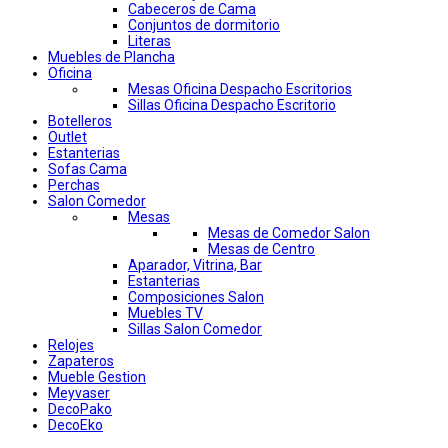
Cabeceros de Cama
Conjuntos de dormitorio
Literas
Muebles de Plancha
Oficina
Mesas Oficina Despacho Escritorios
Sillas Oficina Despacho Escritorio
Botelleros
Outlet
Estanterias
Sofas Cama
Perchas
Salon Comedor
Mesas
Mesas de Comedor Salon
Mesas de Centro
Aparador, Vitrina, Bar
Estanterias
Composiciones Salon
Muebles TV
Sillas Salon Comedor
Relojes
Zapateros
Mueble Gestion
Meyvaser
DecoPako
DecoEko