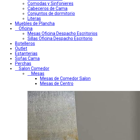
Comodas y Sinfonieres
Cabeceros de Cama
Conjuntos de dormitorio
Literas
Muebles de Plancha
Oficina
Mesas Oficina Despacho Escritorios
Sillas Oficina Despacho Escritorio
Botelleros
Outlet
Estanterias
Sofas Cama
Perchas
Salon Comedor
Mesas
Mesas de Comedor Salon
Mesas de Centro