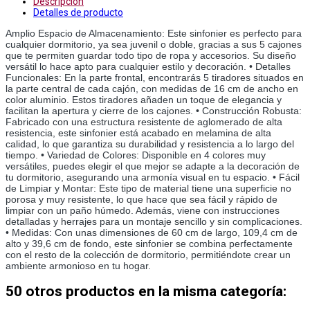
Descripción
Detalles de producto
Amplio Espacio de Almacenamiento: Este sinfonier es perfecto para 
cualquier dormitorio, ya sea juvenil o doble, gracias a sus 5 cajones 
que te permiten guardar todo tipo de ropa y accesorios. Su diseño 
versátil lo hace apto para cualquier estilo y decoración. • Detalles 
Funcionales: En la parte frontal, encontrarás 5 tiradores situados en 
la parte central de cada cajón, con medidas de 16 cm de ancho en 
color aluminio. Estos tiradores añaden un toque de elegancia y 
facilitan la apertura y cierre de los cajones. • Construcción Robusta: 
Fabricado con una estructura resistente de aglomerado de alta 
resistencia, este sinfonier está acabado en melamina de alta 
calidad, lo que garantiza su durabilidad y resistencia a lo largo del 
tiempo. • Variedad de Colores: Disponible en 4 colores muy 
versátiles, puedes elegir el que mejor se adapte a la decoración de 
tu dormitorio, asegurando una armonía visual en tu espacio. • Fácil 
de Limpiar y Montar: Este tipo de material tiene una superficie no 
porosa y muy resistente, lo que hace que sea fácil y rápido de 
limpiar con un paño húmedo. Además, viene con instrucciones 
detalladas y herrajes para un montaje sencillo y sin complicaciones. 
• Medidas: Con unas dimensiones de 60 cm de largo, 109,4 cm de 
alto y 39,6 cm de fondo, este sinfonier se combina perfectamente 
con el resto de la colección de dormitorio, permitiéndote crear un 
ambiente armonioso en tu hogar.
50 otros productos en la misma categoría: