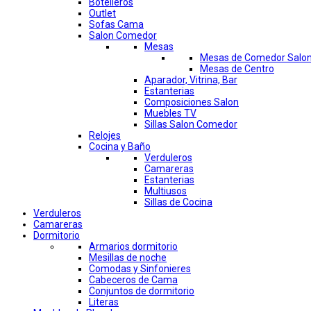
Botelleros
Outlet
Sofas Cama
Salon Comedor
Mesas
Mesas de Comedor Salo
Mesas de Centro
Aparador, Vitrina, Bar
Estanterias
Composiciones Salon
Muebles TV
Sillas Salon Comedor
Relojes
Cocina y Baño
Verduleros
Camareras
Estanterias
Multiusos
Sillas de Cocina
Verduleros
Camareras
Dormitorio
Armarios dormitorio
Mesillas de noche
Comodas y Sinfonieres
Cabeceros de Cama
Conjuntos de dormitorio
Literas