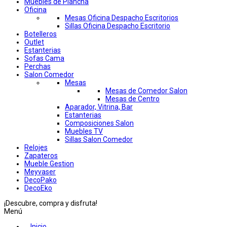
Muebles de Plancha
Oficina
Mesas Oficina Despacho Escritorios
Sillas Oficina Despacho Escritorio
Botelleros
Outlet
Estanterias
Sofas Cama
Perchas
Salon Comedor
Mesas
Mesas de Comedor Salon
Mesas de Centro
Aparador, Vitrina, Bar
Estanterias
Composiciones Salon
Muebles TV
Sillas Salon Comedor
Relojes
Zapateros
Mueble Gestion
Meyvaser
DecoPako
DecoEko
¡Descubre, compra y disfruta!
Menú
Inicio