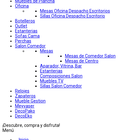
Muebles de Plancha
Oficina
Mesas Oficina Despacho Escritorios
Sillas Oficina Despacho Escritorio
Botelleros
Outlet
Estanterias
Sofas Cama
Perchas
Salon Comedor
Mesas
Mesas de Comedor Salon
Mesas de Centro
Aparador, Vitrina, Bar
Estanterias
Composiciones Salon
Muebles TV
Sillas Salon Comedor
Relojes
Zapateros
Mueble Gestion
Meyvaser
DecoPako
DecoEko
¡Descubre, compra y disfruta!
Menú
Inicio