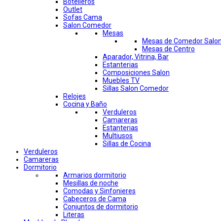
Botelleros
Outlet
Sofas Cama
Salon Comedor
Mesas
Mesas de Comedor Salo
Mesas de Centro
Aparador, Vitrina, Bar
Estanterias
Composiciones Salon
Muebles TV
Sillas Salon Comedor
Relojes
Cocina y Baño
Verduleros
Camareras
Estanterias
Multiusos
Sillas de Cocina
Verduleros
Camareras
Dormitorio
Armarios dormitorio
Mesillas de noche
Comodas y Sinfonieres
Cabeceros de Cama
Conjuntos de dormitorio
Literas