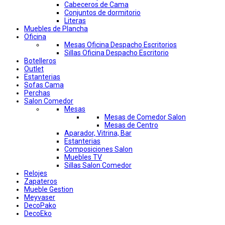
Cabeceros de Cama
Conjuntos de dormitorio
Literas
Muebles de Plancha
Oficina
Mesas Oficina Despacho Escritorios
Sillas Oficina Despacho Escritorio
Botelleros
Outlet
Estanterias
Sofas Cama
Perchas
Salon Comedor
Mesas
Mesas de Comedor Salon
Mesas de Centro
Aparador, Vitrina, Bar
Estanterias
Composiciones Salon
Muebles TV
Sillas Salon Comedor
Relojes
Zapateros
Mueble Gestion
Meyvaser
DecoPako
DecoEko