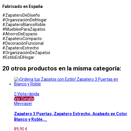
Fabricado en España
#ZapateroDeDiseño
#OrganizaciónDelHogar
#ZapateroBlancoRoble
#MueblesParaZapatos
#AhorroDeEspacio
#ZapateroCompacto
#DecoraciónFuncional
#ZapateroEstrecho
#OrganizaciónDeZapatos
#EstiloEnElHogar
20 otros productos en la misma categoría:

Vista rápida
Ver Detalle
Meyvaser
Zapatero 3 Puertas, Zapatero Estrecho, Acabado en Color
Blanco y Roble,...
89,90 €