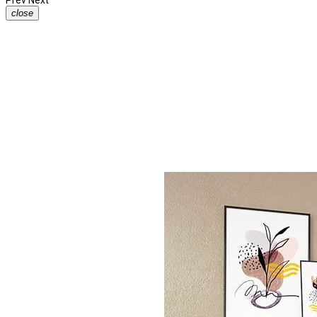
Prev
Next
close