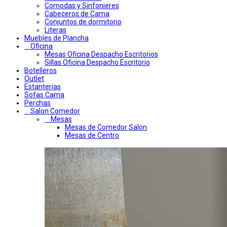
Comodas y Sinfonieres
Cabeceros de Cama
Conjuntos de dormitorio
Literas
Muebles de Plancha
Oficina
Mesas Oficina Despacho Escritorios
Sillas Oficina Despacho Escritorio
Botelleros
Outlet
Estanterias
Sofas Cama
Perchas
Salon Comedor
Mesas
Mesas de Comedor Salon
Mesas de Centro