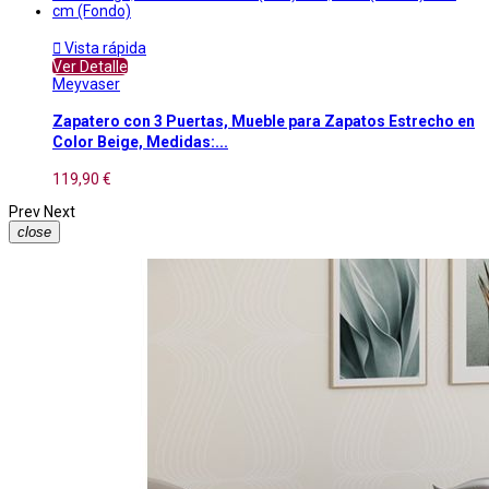

Vista rápida
Ver Detalle
Meyvaser
Zapatero con 3 Puertas, Mueble para Zapatos Estrecho en
Color Beige, Medidas:...
119,90 €
Prev
Next
close