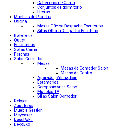
Cabeceros de Cama
Conjuntos de dormitorio
Literas
Muebles de Plancha
Oficina
Mesas Oficina Despacho Escritorios
Sillas Oficina Despacho Escritorio
Botelleros
Outlet
Estanterias
Sofas Cama
Perchas
Salon Comedor
Mesas
Mesas de Comedor Salon
Mesas de Centro
Aparador, Vitrina, Bar
Estanterias
Composiciones Salon
Muebles TV
Sillas Salon Comedor
Relojes
Zapateros
Mueble Gestion
Meyvaser
DecoPako
DecoEko