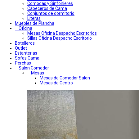
Comodas y Sinfonieres
Cabeceros de Cama
Conjuntos de dormitorio
Literas
Muebles de Plancha
Oficina
Mesas Oficina Despacho Escritorios
Sillas Oficina Despacho Escritorio
Botelleros
Outlet
Estanterias
Sofas Cama
Perchas
Salon Comedor
Mesas
Mesas de Comedor Salon
Mesas de Centro