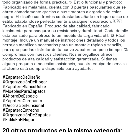
todo organizado de forma práctica. ✨ Estilo funcional y práctico:
Fabricado en melamina, cuenta con 3 puertas basculantes que se
abren cómodamente gracias a sus tiradores alargados de color
negro. El diseño con frentes contrastados añade un toque único de
estilo, adaptándose perfectamente a cualquier decoración. 🇪🇸
Fabricado en España: Producto de alta calidad, fabricado
localmente para asegurar su resistencia y durabilidad. Cada detalle
está pensado para ofrecerte un mueble de larga vida útil. 🧩 Fácil
montaje: Incluye un manual de instrucciones detallado y todos los
herrajes metálicos necesarios para un montaje rápido y sencillo,
para que puedas disfrutar de tu nuevo zapatero en poco tiempo. 🤝
Compromiso con nuestros clientes: Nos enorgullece ofrecer
productos de alta calidad y satisfacción garantizada. Si tienes
alguna pregunta o necesitas asistencia, nuestro equipo de servicio
al cliente está siempre disponible para ayudarte.
#ZapateroDeDiseño
#OrganizaciónDelHogar
#ZapateroBlancoRoble
#MueblesParaZapatos
#AhorroDeEspacio
#ZapateroCompacto
#DecoraciónFuncional
#ZapateroEstrecho
#OrganizaciónDeZapatos
#EstiloEnElHogar
20 otros productos en la misma categoría: