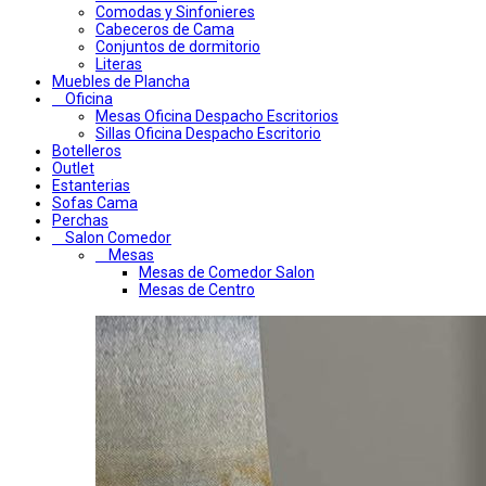
Comodas y Sinfonieres
Cabeceros de Cama
Conjuntos de dormitorio
Literas
Muebles de Plancha
Oficina
Mesas Oficina Despacho Escritorios
Sillas Oficina Despacho Escritorio
Botelleros
Outlet
Estanterias
Sofas Cama
Perchas
Salon Comedor
Mesas
Mesas de Comedor Salon
Mesas de Centro