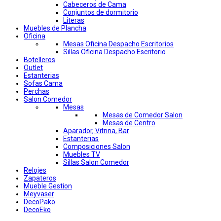
Cabeceros de Cama
Conjuntos de dormitorio
Literas
Muebles de Plancha
Oficina
Mesas Oficina Despacho Escritorios
Sillas Oficina Despacho Escritorio
Botelleros
Outlet
Estanterias
Sofas Cama
Perchas
Salon Comedor
Mesas
Mesas de Comedor Salon
Mesas de Centro
Aparador, Vitrina, Bar
Estanterias
Composiciones Salon
Muebles TV
Sillas Salon Comedor
Relojes
Zapateros
Mueble Gestion
Meyvaser
DecoPako
DecoEko